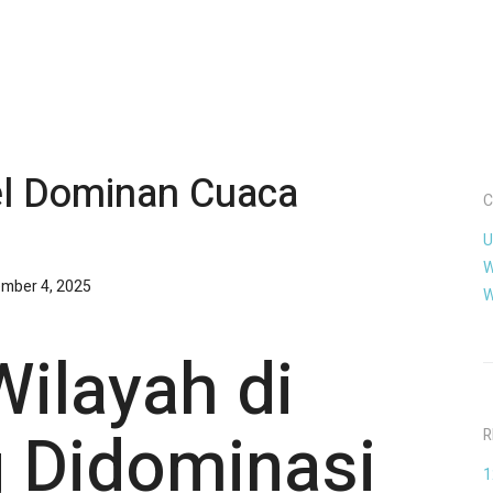
l Dominan Cuaca
C
U
W
mber 4, 2025
W
ilayah di
 Didominasi
R
1