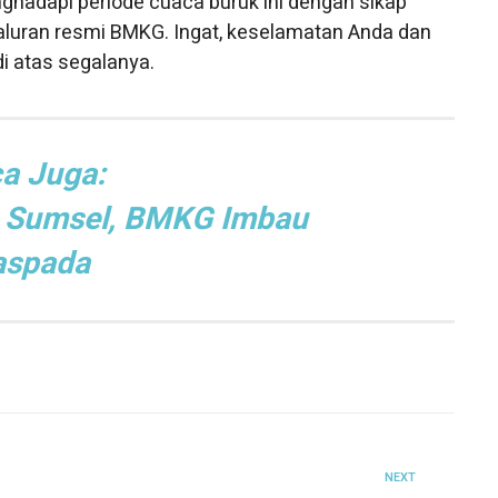
ghadapi periode cuaca buruk ini dengan sikap
aluran resmi BMKG. Ingat, keselamatan Anda dan
i atas segalanya.
a Juga:
a Sumsel, BMKG Imbau
spada
NEXT