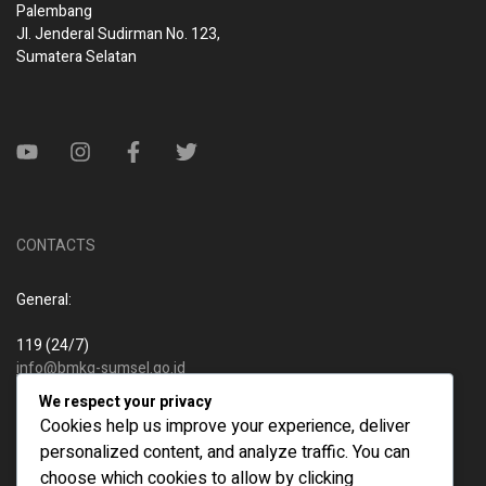
Palembang
Jl. Jenderal Sudirman No. 123,
Sumatera Selatan
CONTACTS
General:
119 (24/7)
info@bmkg-sumsel.go.id
We respect your privacy
New business:
Cookies help us improve your experience, deliver
personalized content, and analyze traffic. You can
119 (24/7)
choose which cookies to allow by clicking
info@bmkg-sumsel.go.id