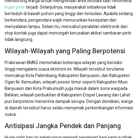
mendorong warga untuk menghindari area terbuka saat fenomena
hujan petir
terjadi. Selanjutnya, masyarakat sebaiknya tidak
berteduh di bawah pohon yang tinggi dan terisolasi. Apabila sedang
berkendara, pengendara wajib menurunkan kecepatan dan
menyalakan lampu. Selain itu, mencabut peralatan elektronik dari
stop kontak juga dapat mencegah kerusakan akibat sambaran petir
tidak langsung.
Wilayah-Wilayah yang Paling Berpotensi
Prakirawan BMKG memetakan beberapa wilayah yang berisiko
tinggi mengalami cuaca ekstrem ini. Wilayah tersebut terutama
mencakup Kota Palembang, Kabupaten Banyuasin, dan Kabupaten
Ogan Ilir. Kemudian, wilayah pesisir timur seperti Kabupaten Musi
Banyuasin dan Kota Prabumulih juga masuk dalam zona waspada.
Bahkan, wilayah perbukitan di Kabupaten Empat Lawang dan Lahat
pun berpotensi menerima dampak serupa. Dengan demikian, warga
di daerah tersebut harus selalu menyimak perkembangan informasi
cuaca.
Antisipasi Jangka Pendek dan Panjang
Hujan petir hari ini seharusnya menjadi pengingat bagi semua pihak