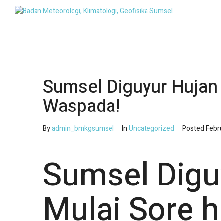
Sumsel Diguyur Hujan S
Waspada!
By
admin_bmkgsumsel
In
Uncategorized
Posted
Febr
Sumsel Digu
Mulai Sore h