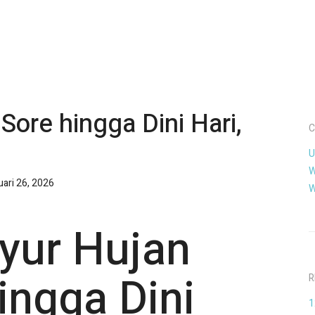
ore hingga Dini Hari,
C
U
W
uari 26, 2026
W
yur Hujan
ingga Dini
R
1