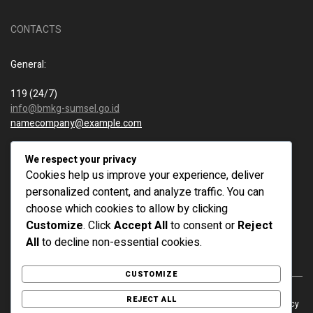
CONTACTS
General:
119 (24/7)
info@bmkg-sumsel.go.id
namecompany@example.com
New business:
We respect your privacy
Cookies help us improve your experience, deliver
119 (24/7)
personalized content, and analyze traffic. You can
info@bmkg-sumsel.go.id
choose which cookies to allow by clicking
namecompany@example.com
Customize
. Click
Accept All
to consent or
Reject
All
to decline non-essential cookies.
CUSTOMIZE
REJECT ALL
© 2025 BMKG Sumatera Selatan. All rights reserved. Privacy policy