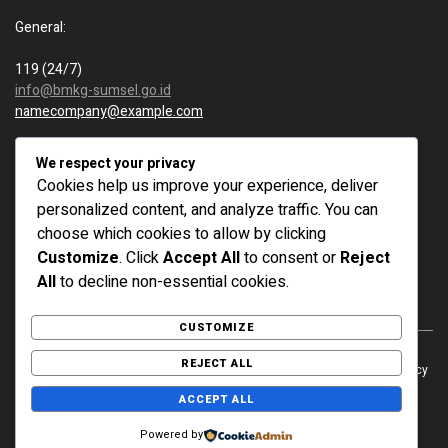
General:
119 (24/7)
info@bmkg-sumsel.go.id
namecompany@example.com
New business:
We respect your privacy
Cookies help us improve your experience, deliver
119 (24/7)
personalized content, and analyze traffic. You can
info@bmkg-sumsel.go.id
choose which cookies to allow by clicking
namecompany@example.com
Customize
. Click
Accept All
to consent or
Reject
All
to decline non-essential cookies.
CUSTOMIZE
REJECT ALL
© 2025 BMKG Sumatera Selatan. All rights reserved. Privacy policy
Terms & use
ACCEPT ALL
Powered by