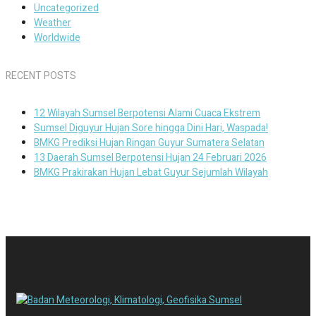
Uncategorized
Weather
Worldwide
RECENT POSTS
12 Wilayah Sumsel Berpotensi Alami Cuaca Ekstrem
Sumsel Diguyur Hujan Sore hingga Dini Hari, Waspada!
BMKG Prediksi Hujan Ringan Guyur Sumatera Selatan
13 Daerah Sumsel Berpotensi Hujan 24 Februari 2026
BMKG Prakirakan Hujan Lebat Guyur Sejumlah Wilayah