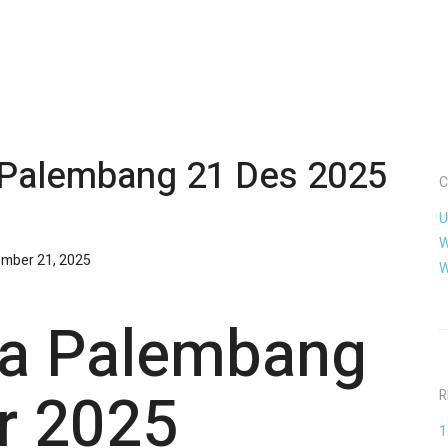
 Palembang 21 Des 2025
C
U
W
mber 21, 2025
W
a Palembang
r 2025
R
1