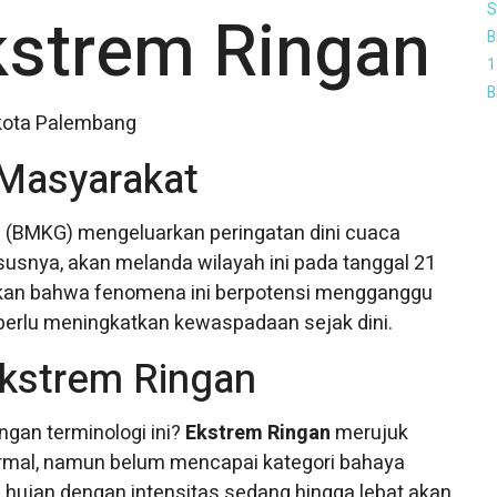
S
kstrem Ringan
B
1
B
 Masyarakat
ka (BMKG) mengeluarkan peringatan dini cuaca
susnya, akan melanda wilayah ini pada tanggal 21
an bahwa fenomena ini berpotensi mengganggu
t perlu meningkatkan kewaspadaan sejak dini.
 Ekstrem Ringan
gan terminologi ini?
Ekstrem Ringan
merujuk
normal, namun belum mencapai kategori bahaya
 hujan dengan intensitas sedang hingga lebat akan