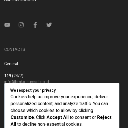
CONTACTS
General:
119 (24/7)
info@bmkg-sumsel.go.id
We respect your privacy
New business:
Cookies help us improve your experience, deliver
personalized content, and analyze traffic. You can
119 (24/7)
choose which cookies to allow by clicking
info@bmkg-sumsel.go.id
Customize
. Click
Accept All
to consent or
Reject
All
to decline non-essential cookies.