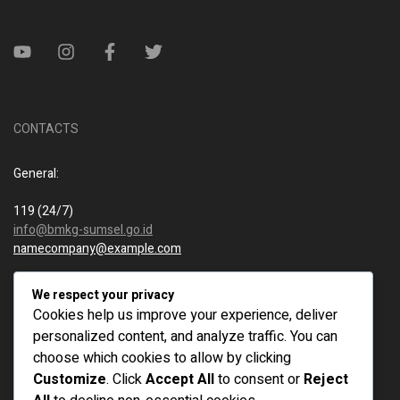
CONTACTS
General:
119 (24/7)
info@bmkg-sumsel.go.id
namecompany@example.com
New business:
We respect your privacy
Cookies help us improve your experience, deliver
119 (24/7)
personalized content, and analyze traffic. You can
info@bmkg-sumsel.go.id
choose which cookies to allow by clicking
namecompany@example.com
Customize
. Click
Accept All
to consent or
Reject