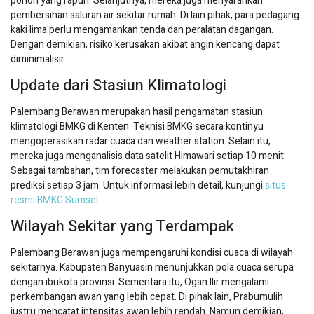
pohon yang rapuh. Selanjutnya, mereka juga menyarankan
pembersihan saluran air sekitar rumah. Di lain pihak, para pedagang
kaki lima perlu mengamankan tenda dan peralatan dagangan.
Dengan demikian, risiko kerusakan akibat angin kencang dapat
diminimalisir.
Update dari Stasiun Klimatologi
Palembang Berawan merupakan hasil pengamatan stasiun
klimatologi BMKG di Kenten. Teknisi BMKG secara kontinyu
mengoperasikan radar cuaca dan weather station. Selain itu,
mereka juga menganalisis data satelit Himawari setiap 10 menit.
Sebagai tambahan, tim forecaster melakukan pemutakhiran
prediksi setiap 3 jam. Untuk informasi lebih detail, kunjungi
situs
resmi BMKG Sumsel
.
Wilayah Sekitar yang Terdampak
Palembang Berawan juga mempengaruhi kondisi cuaca di wilayah
sekitarnya. Kabupaten Banyuasin menunjukkan pola cuaca serupa
dengan ibukota provinsi. Sementara itu, Ogan Ilir mengalami
perkembangan awan yang lebih cepat. Di pihak lain, Prabumulih
justru mencatat intensitas awan lebih rendah. Namun demikian,